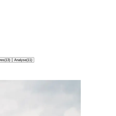
res
(
13
)
Analyse
(
11
)