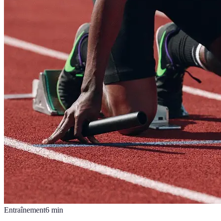
Entraînement
6
min