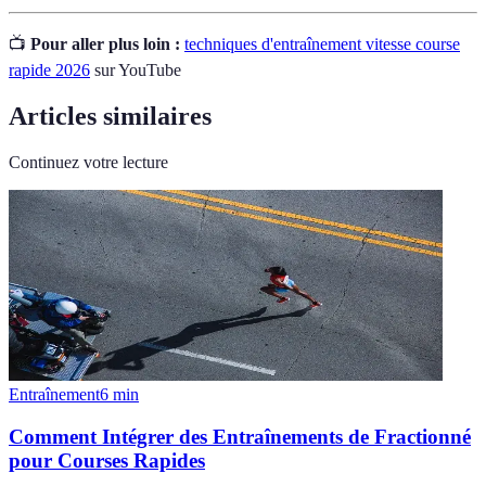
📺
Pour aller plus loin :
techniques d'entraînement vitesse course
rapide 2026
sur YouTube
Articles similaires
Continuez votre lecture
Entraînement
6
min
Comment Intégrer des Entraînements de Fractionné
pour Courses Rapides