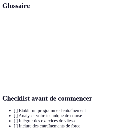
Glossaire
Terme
Définition
Capacité de parcourir une distance dans un temps
Vitesse
déterminé.
Entraînement alternant des périodes de course rapide
Fractionné
et lente.
Capacité de maintenir un effort prolongé sans
Endurance
fatigue excessive.
Checklist avant de commencer
[ ] Établir un programme d'entraînement
[ ] Analyser votre technique de course
[ ] Intégrer des exercices de vitesse
[ ] Inclure des entraînements de force