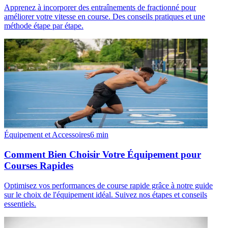
Apprenez à incorporer des entraînements de fractionné pour
améliorer votre vitesse en course. Des conseils pratiques et une
méthode étape par étape.
Équipement et Accessoires
6
min
Comment Bien Choisir Votre Équipement pour
Courses Rapides
Optimisez vos performances de course rapide grâce à notre guide
sur le choix de l'équipement idéal. Suivez nos étapes et conseils
essentiels.