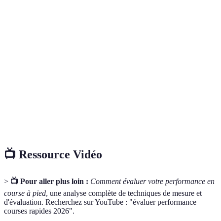
Terme
Définition
Action de mesurer le temps mis pour parcourir
Chronométrage
une distance.
Fréquence
Nombre de battements du cœur par minute,
cardiaque
indicateur d'effort.
Volume maximal d'oxygène que le corps peut
Vo2 max
utiliser durant l'exercice.
📺 Ressource Vidéo
>
📺 Pour aller plus loin :
Comment évaluer votre performance en
course à pied
, une analyse complète de techniques de mesure et
d'évaluation. Recherchez sur YouTube : "évaluer performance
courses rapides 2026".