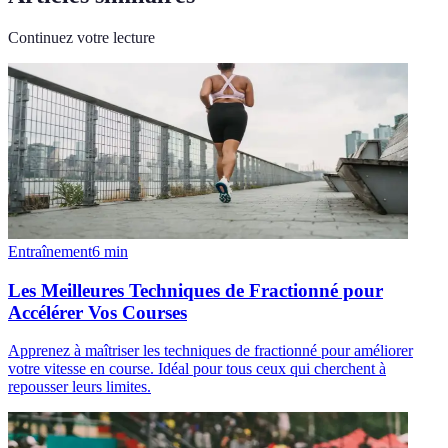
Continuez votre lecture
Entraînement
6
min
Les Meilleures Techniques de Fractionné pour
Accélérer Vos Courses
Apprenez à maîtriser les techniques de fractionné pour améliorer
votre vitesse en course. Idéal pour tous ceux qui cherchent à
repousser leurs limites.