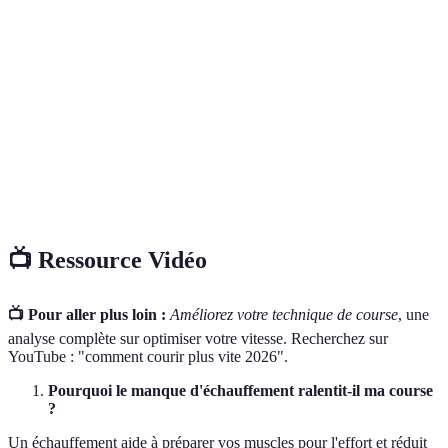
Buste droit,
Technique de
Posture incorrecte
foulées
Bon
course
contrôlées
Petites gorgées
Hydratation
Boire trop peu
Bénéf
régulières
Analyse des
Utiliser des
Aucune
Bon
performances
applications
📺 Ressource Vidéo
📺 Pour aller plus loin :
Améliorez votre technique de course
, une
analyse complète sur optimiser votre vitesse. Recherchez sur
YouTube : "comment courir plus vite 2026".
Pourquoi le manque d'échauffement ralentit-il ma course
?
Un échauffement aide à préparer vos muscles pour l'effort et réduit