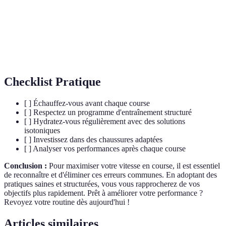
Foulée
Distance parcourue en un pas.
Isotonique
Solution qui remplace électrolytes.
Posture de course
Alignement corporel optimal durant l'effort.
Checklist Pratique
[ ] Échauffez-vous avant chaque course
[ ] Respectez un programme d'entraînement structuré
[ ] Hydratez-vous régulièrement avec des solutions
isotoniques
[ ] Investissez dans des chaussures adaptées
[ ] Analyser vos performances après chaque course
Conclusion :
Pour maximiser votre vitesse en course, il est essentiel
de reconnaître et d'éliminer ces erreurs communes. En adoptant des
pratiques saines et structurées, vous vous rapprocherez de vos
objectifs plus rapidement. Prêt à améliorer votre performance ?
Revoyez votre routine dès aujourd'hui !
Articles similaires