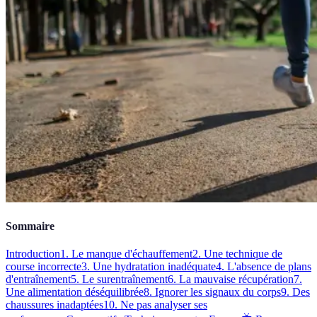
Sommaire
Introduction
1. Le manque d'échauffement
2. Une technique de
course incorrecte
3. Une hydratation inadéquate
4. L'absence de plans
d'entraînement
5. Le surentraînement
6. La mauvaise récupération
7.
Une alimentation déséquilibrée
8. Ignorer les signaux du corps
9. Des
chaussures inadaptées
10. Ne pas analyser ses