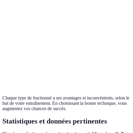
Type de fractionné
Durée des sprints
Durée de récupération
Court
30 sec - 2 min
1 - 3 min
Long
3 - 5 min
2 - 4 min
Fartlek
Variable
Variable
Sprints en côte
30 sec
90 sec
Chaque type de fractionné a ses avantages et inconvénients, selon le
but de votre entraînement. En choisissant la bonne technique, vous
augmentez vos chances de succès.
Statistiques et données pertinentes