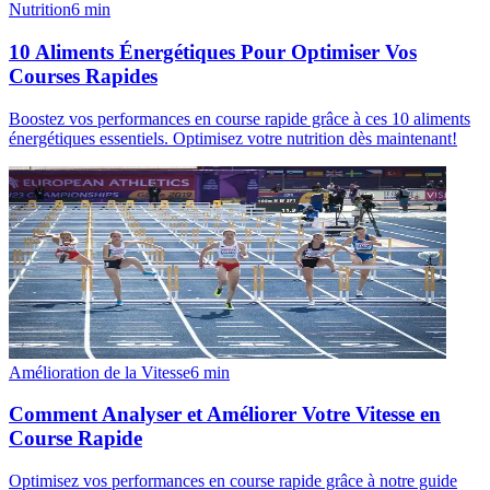
Nutrition
6
min
10 Aliments Énergétiques Pour Optimiser Vos
Courses Rapides
Boostez vos performances en course rapide grâce à ces 10 aliments
énergétiques essentiels. Optimisez votre nutrition dès maintenant!
Amélioration de la Vitesse
6
min
Comment Analyser et Améliorer Votre Vitesse en
Course Rapide
Optimisez vos performances en course rapide grâce à notre guide