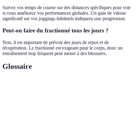
Suivez vos temps de course sur des distances spécifiques pour voir
si vous améliorez vos performances globales. Un gain de vitesse
significatif sur vos joggings habituels indiquera une progression.
Peut-on faire du fractionné tous les jours ?
Non, il est important de prévoir des jours de repos et de
récupération. Le fractionné est exigeant pour le corps, donc un
entraînement trop fréquent peut mener à des blessures.
Glossaire
Terme
Définition
Entraînement alternant entre périodes d’effort
Fractionné
intense et de repos
Méthode d'entraînement combinant plusieurs allures,
Fartlek
favorisant le développement de l'endurance