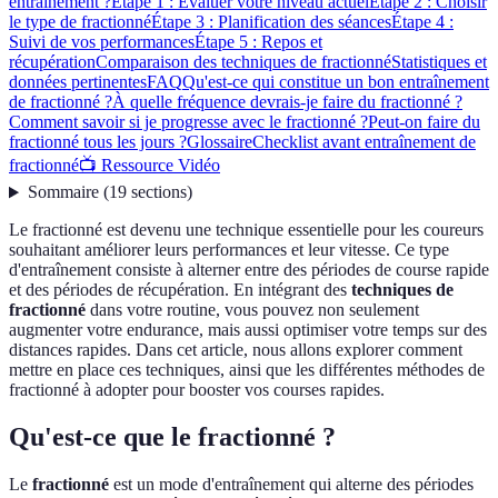
entraînement ?
Étape 1 : Évaluer votre niveau actuel
Étape 2 : Choisir
le type de fractionné
Étape 3 : Planification des séances
Étape 4 :
Suivi de vos performances
Étape 5 : Repos et
récupération
Comparaison des techniques de fractionné
Statistiques et
données pertinentes
FAQ
Qu'est-ce qui constitue un bon entraînement
de fractionné ?
À quelle fréquence devrais-je faire du fractionné ?
Comment savoir si je progresse avec le fractionné ?
Peut-on faire du
fractionné tous les jours ?
Glossaire
Checklist avant entraînement de
fractionné
📺 Ressource Vidéo
Sommaire
(
19
sections
)
Le fractionné est devenu une technique essentielle pour les coureurs
souhaitant améliorer leurs performances et leur vitesse. Ce type
d'entraînement consiste à alterner entre des périodes de course rapide
et des périodes de récupération. En intégrant des
techniques de
fractionné
dans votre routine, vous pouvez non seulement
augmenter votre endurance, mais aussi optimiser votre temps sur des
distances rapides. Dans cet article, nous allons explorer comment
mettre en place ces techniques, ainsi que les différentes méthodes de
fractionné à adopter pour booster vos courses rapides.
Qu'est-ce que le fractionné ?
Le
fractionné
est un mode d'entraînement qui alterne des périodes