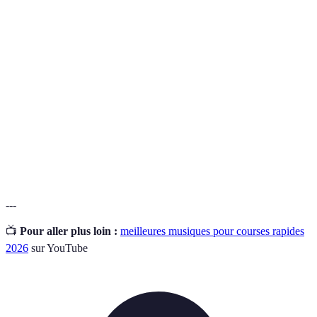
Terme
Définition
Battements par minute, une mesure qui indique la
BPM
vitesse d'une chanson.
Hormones produites par le système nerveux qui
Endorphines
procurent une sensation de bien-être.
Liste de chansons choisies pour un objectif
Playlist
spécifique, comme une course ou un entraînement.
---
📺
Pour aller plus loin :
meilleures musiques pour courses rapides
2026
sur YouTube