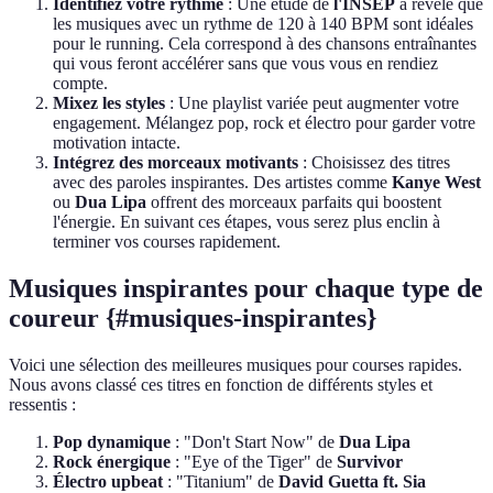
Identifiez votre rythme
: Une étude de
l'INSEP
a révélé que
les musiques avec un rythme de 120 à 140 BPM sont idéales
pour le running. Cela correspond à des chansons entraînantes
qui vous feront accélérer sans que vous vous en rendiez
compte.
Mixez les styles
: Une playlist variée peut augmenter votre
engagement. Mélangez pop, rock et électro pour garder votre
motivation intacte.
Intégrez des morceaux motivants
: Choisissez des titres
avec des paroles inspirantes. Des artistes comme
Kanye West
ou
Dua Lipa
offrent des morceaux parfaits qui boostent
l'énergie. En suivant ces étapes, vous serez plus enclin à
terminer vos courses rapidement.
Musiques inspirantes pour chaque type de
coureur {#musiques-inspirantes}
Voici une sélection des meilleures musiques pour courses rapides.
Nous avons classé ces titres en fonction de différents styles et
ressentis :
Pop dynamique
: "Don't Start Now" de
Dua Lipa
Rock énergique
: "Eye of the Tiger" de
Survivor
Électro upbeat
: "Titanium" de
David Guetta ft. Sia