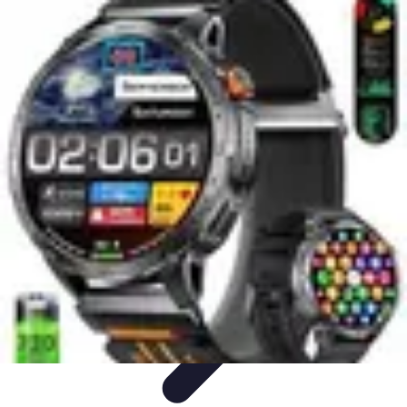
Courses Rapides
Entraînement
Analyse de Performance
Optimisation des
Performances
Performance
Conseils Entraînement
Courses Rapides