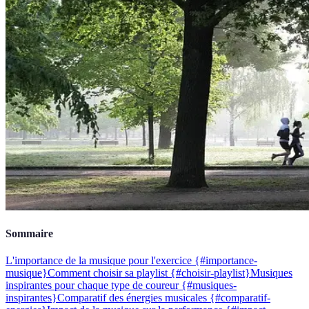
Sommaire
L'importance de la musique pour l'exercice {#importance-
musique}
Comment choisir sa playlist {#choisir-playlist}
Musiques
inspirantes pour chaque type de coureur {#musiques-
inspirantes}
Comparatif des énergies musicales {#comparatif-