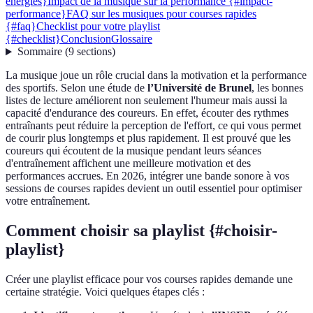
energies}
Impact de la musique sur la performance {#impact-
performance}
FAQ sur les musiques pour courses rapides
{#faq}
Checklist pour votre playlist
{#checklist}
Conclusion
Glossaire
Sommaire
(
9
sections
)
La musique joue un rôle crucial dans la motivation et la performance
des sportifs. Selon une étude de
l’Université de Brunel
, les bonnes
listes de lecture améliorent non seulement l'humeur mais aussi la
capacité d'endurance des coureurs. En effet, écouter des rythmes
entraînants peut réduire la perception de l'effort, ce qui vous permet
de courir plus longtemps et plus rapidement. Il est prouvé que les
coureurs qui écoutent de la musique pendant leurs séances
d'entraînement affichent une meilleure motivation et des
performances accrues. En 2026, intégrer une bande sonore à vos
sessions de courses rapides devient un outil essentiel pour optimiser
votre entraînement.
Comment choisir sa playlist {#choisir-
playlist}
Créer une playlist efficace pour vos courses rapides demande une
certaine stratégie. Voici quelques étapes clés :