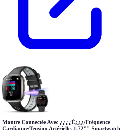
Montre Connectée Avec ¿¿¿¿É¿¿¿/Fréquence
Cardiaque/Tension Artérielle, 1,72"" Smartwatch