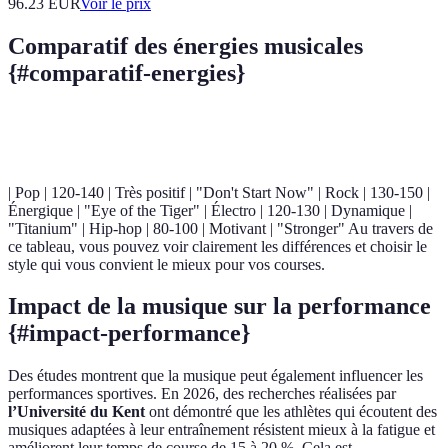
96.23
EUR
Voir le prix
Comparatif des énergies musicales
{#comparatif-energies}
Styles Musicaux
BPM
Impact sur l'humeur
Exemples d
| Pop | 120-140 | Très positif | "Don't Start Now" | Rock | 130-150 |
Énergique | "Eye of the Tiger" | Électro | 120-130 | Dynamique |
"Titanium" | Hip-hop | 80-100 | Motivant | "Stronger" Au travers de
ce tableau, vous pouvez voir clairement les différences et choisir le
style qui vous convient le mieux pour vos courses.
Impact de la musique sur la performance
{#impact-performance}
Des études montrent que la musique peut également influencer les
performances sportives. En 2026, des recherches réalisées par
l’Université du Kent
ont démontré que les athlètes qui écoutent des
musiques adaptées à leur entraînement résistent mieux à la fatigue et
améliorent leur temps de course de 15 à 20 %. Cela est