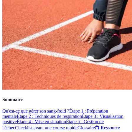
Sommaire
Qu'est-ce que gérer son sang-froid ?
Étape 1 : Préparation
mentale
Étape 2 : Techniques de respiration
Étape 3 : Visualisation
positive
Étape 4 : Mise en situation
Étape 5 : Gestion de
l'échec
Checklist avant une course rapide
Glossaire
📺 Ressource