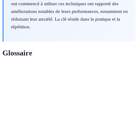
ont commencé à utiliser ces techniques ont rapporté des
améliorations notables de leurs performances, notamment en
réduisant leur anxiété. La clé réside dans la pratique et la
répétition.
Glossaire
Terme
Définition
Technique de respiration qui aide à calmer
Respiration
l'esprit en utilisant le diaphragme plutôt que
diaphragmatique
la poitrine.
Pratique mentale consistant à imaginer des
Visualisation
scénarios positifs pour améliorer les
performances physiques.