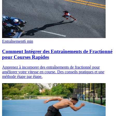
Entraînement
6
min
Comment Intégrer des Entraînements de Fractionné
pour Courses Rapides
Apprenez à incorporer des entraînements de fractionné pour
améliorer votre vitesse en course. Des conseils pratiques et une
méthode étape par étape.