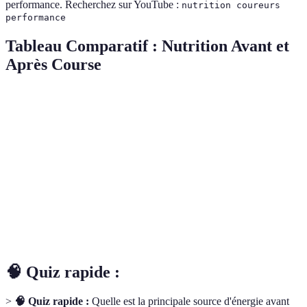
performance. Recherchez sur YouTube :
nutrition coureurs
performance
Tableau Comparatif : Nutrition Avant et
Après Course
Critère
Avant Course
Pendant Course
Après C
Boisson
Eau +
Hydratation
500ml d’eau
isotonique
(électrol
Apport
Snack de 200
Repas
Gel énergétique
énergétique
kcal
complet
Macronutriments
70% glucides
Sucre rapide
20g prot
🧠 Quiz rapide :
>
🧠 Quiz rapide :
Quelle est la principale source d'énergie avant