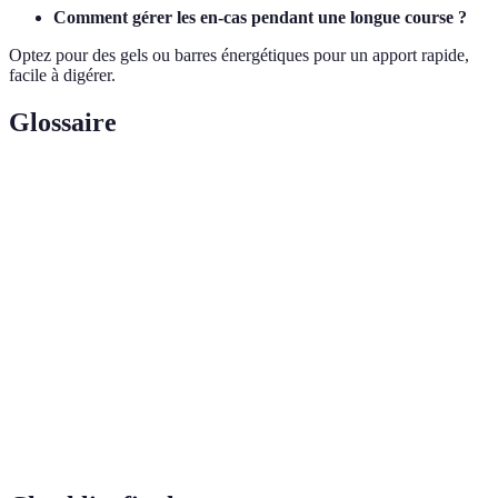
Comment gérer les en-cas pendant une longue course ?
Optez pour des gels ou barres énergétiques pour un apport rapide,
facile à digérer.
Glossaire
Terme
Définition
Forme de stockage du glucose dans le corps,
Glycogène
principalement dans le foie et les muscles.
Minéraux (comme le sodium et le potassium)
Électrolytes
essentiels pour le fonctionnement nerveux et
musculaire.
Boisson
Boisson qui contient des concentrations similaires
isotonique
de sels et de sucre que le corps humain.