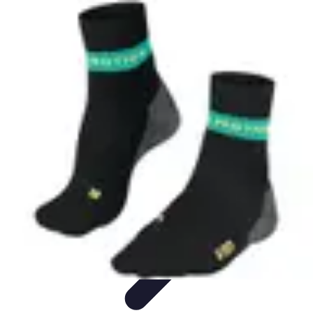
Courses Rapides
Entraînement
Analyse de Performance
Optimisation des
Performances
Performance
Conseils Entraînement
Courses Rapides