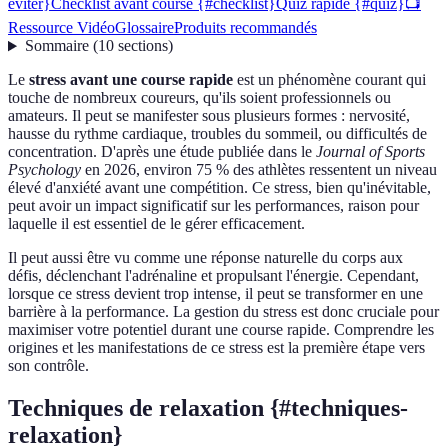
eviter}
Checklist avant course {#checklist}
Quiz rapide {#quiz}
📺
Ressource Vidéo
Glossaire
Produits recommandés
Sommaire
(
10
sections
)
Le
stress avant une course rapide
est un phénomène courant qui
touche de nombreux coureurs, qu'ils soient professionnels ou
amateurs. Il peut se manifester sous plusieurs formes : nervosité,
hausse du rythme cardiaque, troubles du sommeil, ou difficultés de
concentration. D'après une étude publiée dans le
Journal of Sports
Psychology
en 2026, environ 75 % des athlètes ressentent un niveau
élevé d'anxiété avant une compétition. Ce stress, bien qu'inévitable,
peut avoir un impact significatif sur les performances, raison pour
laquelle il est essentiel de le gérer efficacement.
Il peut aussi être vu comme une réponse naturelle du corps aux
défis, déclenchant l'adrénaline et propulsant l'énergie. Cependant,
lorsque ce stress devient trop intense, il peut se transformer en une
barrière à la performance. La gestion du stress est donc cruciale pour
maximiser votre potentiel durant une course rapide. Comprendre les
origines et les manifestations de ce stress est la première étape vers
son contrôle.
Techniques de relaxation {#techniques-
relaxation}