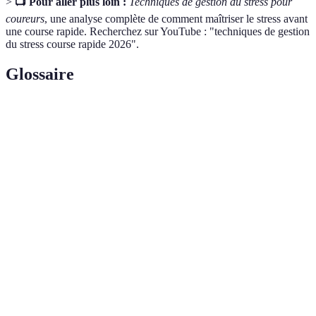
>
📺 Pour aller plus loin :
Techniques de gestion du stress pour
coureurs
, une analyse complète de comment maîtriser le stress avant
une course rapide. Recherchez sur YouTube : "techniques de gestion
du stress course rapide 2026".
Glossaire
Terme
Définition
Réaction émotionnelle liée à des défis physiques
Stress
ou mentaux.
Technique mentale consistant à imaginer une
Visualisation
performance réussie.
Processus de développement de techniques visant à
Préparation
améliorer la concentration et réduire l'anxiété
mentale
avant une performance sportive.