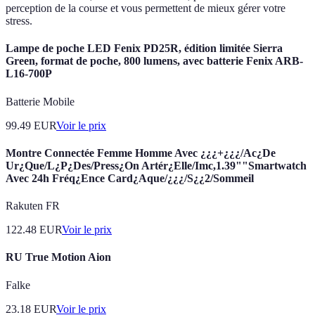
perception de la course et vous permettent de mieux gérer votre
stress.
Lampe de poche LED Fenix PD25R, édition limitée Sierra
Green, format de poche, 800 lumens, avec batterie Fenix ARB-
L16-700P
Batterie Mobile
99.49
EUR
Voir le prix
Montre Connectée Femme Homme Avec ¿¿¿+¿¿¿/Ac¿De
Ur¿Que/L¿P¿Des/Press¿On Artér¿Elle/Imc,1.39""Smartwatch
Avec 24h Fréq¿Ence Card¿Aque/¿¿¿/S¿¿2/Sommeil
Rakuten FR
122.48
EUR
Voir le prix
RU True Motion Aion
Falke
23.18
EUR
Voir le prix