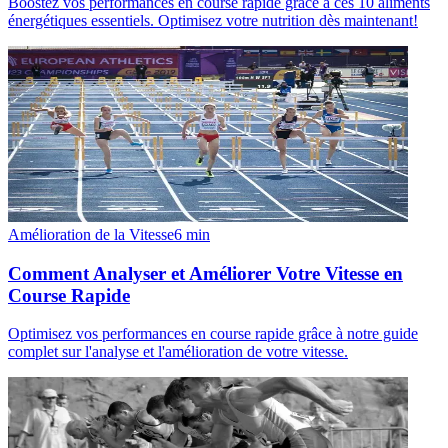
Boostez vos performances en course rapide grâce à ces 10 aliments
énergétiques essentiels. Optimisez votre nutrition dès maintenant!
Amélioration de la Vitesse
6
min
Comment Analyser et Améliorer Votre Vitesse en
Course Rapide
Optimisez vos performances en course rapide grâce à notre guide
complet sur l'analyse et l'amélioration de votre vitesse.