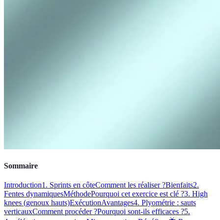
Sommaire
Introduction
1. Sprints en côte
Comment les réaliser ?
Bienfaits
2.
Fentes dynamiques
Méthode
Pourquoi cet exercice est clé ?
3. High
knees (genoux hauts)
Exécution
Avantages
4. Plyométrie : sauts
verticaux
Comment procéder ?
Pourquoi sont-ils efficaces ?
5.