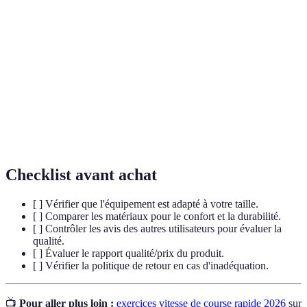
Vitesse de
Capacité à maintenir une allure rapide sur une
course
distance donnée.
Méthode d'entraînement axée sur des exercices
Plyométrie
explosives visant à développer la puissance.
Capacité à maintenir un effort physique prolongé
Endurance
dans le temps.
Checklist avant achat
[ ] Vérifier que l'équipement est adapté à votre taille.
[ ] Comparer les matériaux pour le confort et la durabilité.
[ ] Contrôler les avis des autres utilisateurs pour évaluer la
qualité.
[ ] Évaluer le rapport qualité/prix du produit.
[ ] Vérifier la politique de retour en cas d'inadéquation.
📺
Pour aller plus loin :
exercices vitesse de course rapide 2026
sur