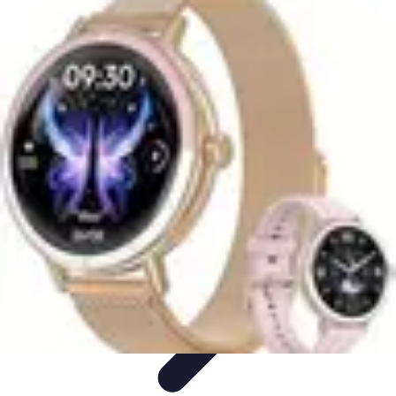
Courses Rapides
Entraînement
Analyse de Performance
Optimisation des
Performances
Performance
Conseils Entraînement
Courses Rapides