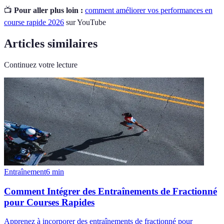
📺
Pour aller plus loin :
comment améliorer vos performances en
course rapide 2026
sur YouTube
Articles similaires
Continuez votre lecture
Entraînement
6
min
Comment Intégrer des Entraînements de Fractionné
pour Courses Rapides
Apprenez à incorporer des entraînements de fractionné pour