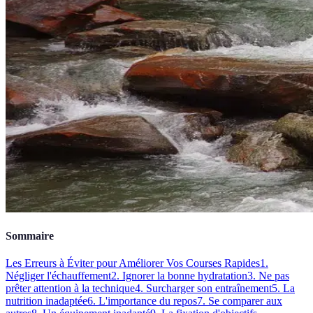
Sommaire
Les Erreurs à Éviter pour Améliorer Vos Courses Rapides
1.
Négliger l'échauffement
2. Ignorer la bonne hydratation
3. Ne pas
prêter attention à la technique
4. Surcharger son entraînement
5. La
nutrition inadaptée
6. L'importance du repos
7. Se comparer aux