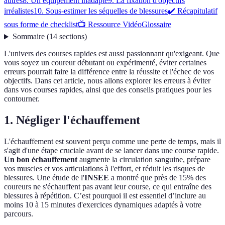
autres
8. Un équipement inadapté
9. La fixation d'objectifs
irréalistes
10. Sous-estimer les séquelles de blessures
✔️ Récapitulatif
sous forme de checklist
📺 Ressource Vidéo
Glossaire
Sommaire
(
14
sections
)
L'univers des courses rapides est aussi passionnant qu'exigeant. Que
vous soyez un coureur débutant ou expérimenté, éviter certaines
erreurs pourrait faire la différence entre la réussite et l'échec de vos
objectifs. Dans cet article, nous allons explorer les erreurs à éviter
dans vos courses rapides, ainsi que des conseils pratiques pour les
contourner.
1. Négliger l'échauffement
L'échauffement est souvent perçu comme une perte de temps, mais il
s'agit d'une étape cruciale avant de se lancer dans une course rapide.
Un bon échauffement
augmente la circulation sanguine, prépare
vos muscles et vos articulations à l'effort, et réduit les risques de
blessures. Une étude de l'
INSEE
a montré que près de 15% des
coureurs ne s'échauffent pas avant leur course, ce qui entraîne des
blessures à répétition. C’est pourquoi il est essentiel d’inclure au
moins 10 à 15 minutes d'exercices dynamiques adaptés à votre
parcours.