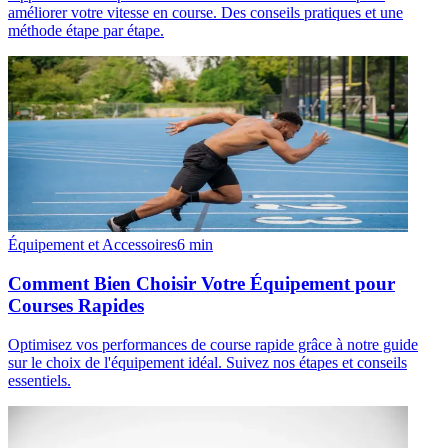
améliorer votre vitesse en course. Des conseils pratiques et une
méthode étape par étape.
Équipement et Accessoires
6
min
Comment Bien Choisir Votre Équipement pour
Courses Rapides
Optimisez vos performances de course rapide grâce à notre guide
sur le choix de l'équipement idéal. Suivez nos étapes et conseils
essentiels.