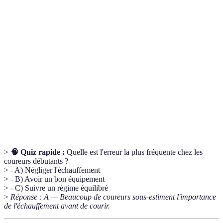
Terme
Définition
Ensemble des exercices physiques destinés à
Échauffement
préparer le corps à un effort.
Processus de consommation d'eau pour maintenir
Hydratation
un équilibre hydrique optimal dans le corps.
Période de repos permettant au corps de se
Récupération
réparer et de se renforcer après un effort
physique.
>
🧠 Quiz rapide :
Quelle est l'erreur la plus fréquente chez les
coureurs débutants ?
> - A) Négliger l'échauffement
> - B) Avoir un bon équipement
> - C) Suivre un régime équilibré
>
Réponse : A — Beaucoup de coureurs sous-estiment l'importance
de l'échauffement avant de courir.