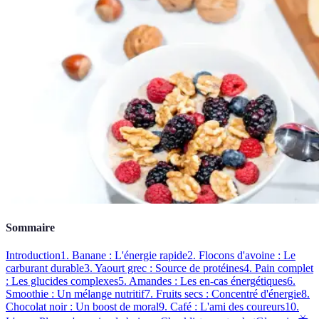
Sommaire
Introduction
1. Banane : L'énergie rapide
2. Flocons d'avoine : Le
carburant durable
3. Yaourt grec : Source de protéines
4. Pain complet
: Les glucides complexes
5. Amandes : Les en-cas énergétiques
6.
Smoothie : Un mélange nutritif
7. Fruits secs : Concentré d'énergie
8.
Chocolat noir : Un boost de moral
9. Café : L'ami des coureurs
10.