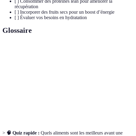
[ ] Consommer des protéines lean pour améliorer la
récupération
[ ] Incorporer des fruits secs pour un boost d’énergie
[ ] Évaluer vos besoins en hydratation
Glossaire
Terme
Définition
Glucides
Carbohydrates qui fournissent une libération
complexes
d'énergie progressive, présents dans les céréales.
Nutriments essentiels pour la réparation et la
Protéines
construction musculaire.
Substances qui protègent les cellules contre les
Antioxydants
dommages oxydatifs.
>
🧠 Quiz rapide :
Quels aliments sont les meilleurs avant une