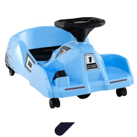
Courses Rapides
Entraînement
Analyse de Performance
Optimisation des
Performances
Performance
Conseils Entraînement
Courses Rapides