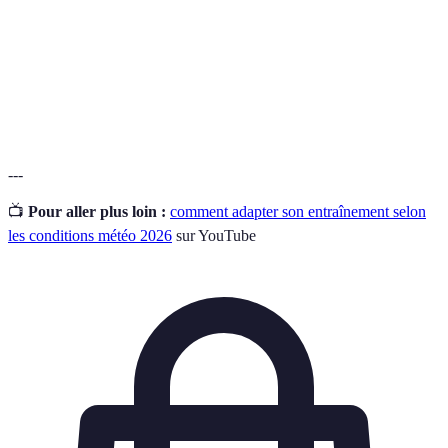
chaleur
excessive à la chaleur.
Technique d'habillement qui consiste à superposer
Vêtements
plusieurs couches de vêtements pour une meilleure
en couches
régulation de la température.
---
📺
Pour aller plus loin :
comment adapter son entraînement selon
les conditions météo 2026
sur YouTube