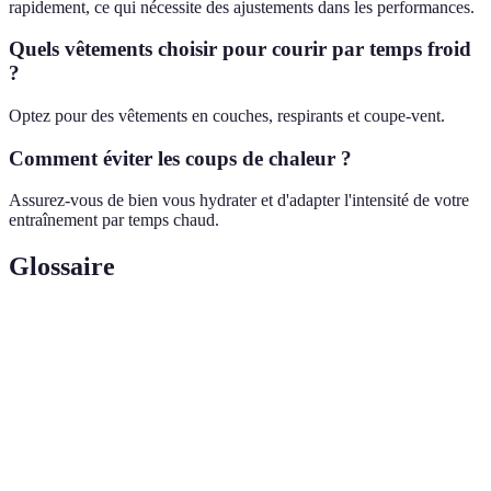
rapidement, ce qui nécessite des ajustements dans les performances.
Quels vêtements choisir pour courir par temps froid
?
Optez pour des vêtements en couches, respirants et coupe-vent.
Comment éviter les coups de chaleur ?
Assurez-vous de bien vous hydrater et d'adapter l'intensité de votre
entraînement par temps chaud.
Glossaire
Terme
Définition
Condition où la température corporelle descend
Hypothermie
en-dessous de 35°C en raison du froid.
État critique où le corps ne parvient pas à réguler
Coup de
sa temperature, souvent causé par une exposition