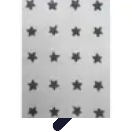
Courses Rapides
Entraînement
Analyse de Performance
Optimisation des
Performances
Performance
Conseils Entraînement
Courses Rapides