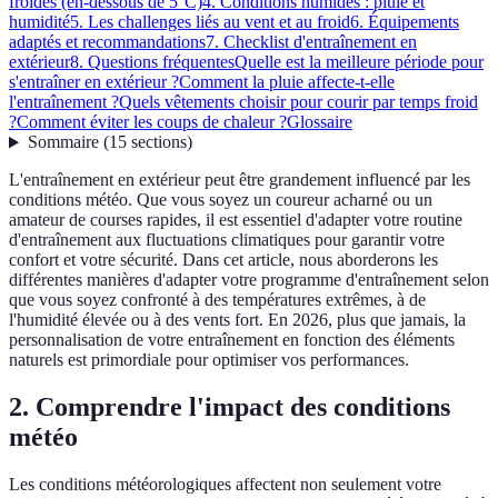
froides (en-dessous de 5°C)
4. Conditions humides : pluie et
humidité
5. Les challenges liés au vent et au froid
6. Équipements
adaptés et recommandations
7. Checklist d'entraînement en
extérieur
8. Questions fréquentes
Quelle est la meilleure période pour
s'entraîner en extérieur ?
Comment la pluie affecte-t-elle
l'entraînement ?
Quels vêtements choisir pour courir par temps froid
?
Comment éviter les coups de chaleur ?
Glossaire
Sommaire
(
15
sections
)
L'entraînement en extérieur peut être grandement influencé par les
conditions météo. Que vous soyez un coureur acharné ou un
amateur de courses rapides, il est essentiel d'adapter votre routine
d'entraînement aux fluctuations climatiques pour garantir votre
confort et votre sécurité. Dans cet article, nous aborderons les
différentes manières d'adapter votre programme d'entraînement selon
que vous soyez confronté à des températures extrêmes, à de
l'humidité élevée ou à des vents fort. En 2026, plus que jamais, la
personnalisation de votre entraînement en fonction des éléments
naturels est primordiale pour optimiser vos performances.
2. Comprendre l'impact des conditions
météo
Les conditions météorologiques affectent non seulement votre