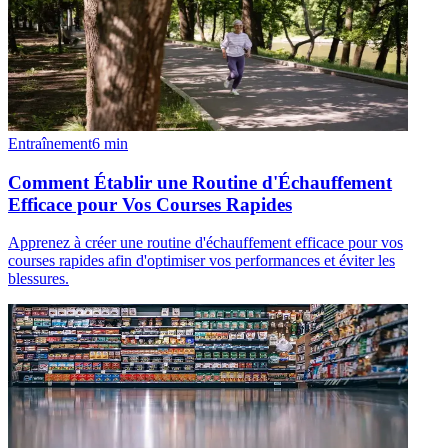
Entraînement
6
min
Comment Établir une Routine d'Échauffement
Efficace pour Vos Courses Rapides
Apprenez à créer une routine d'échauffement efficace pour vos
courses rapides afin d'optimiser vos performances et éviter les
blessures.