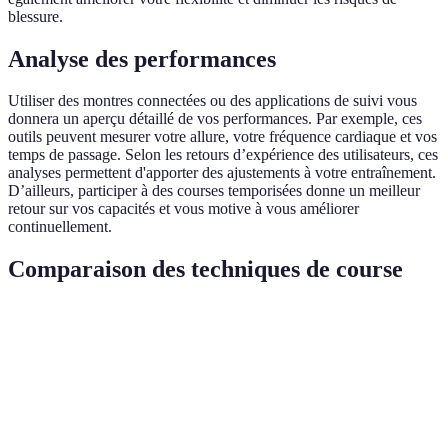
blessure.
Analyse des performances
Utiliser des montres connectées ou des applications de suivi vous
donnera un aperçu détaillé de vos performances. Par exemple, ces
outils peuvent mesurer votre allure, votre fréquence cardiaque et vos
temps de passage. Selon les retours d’expérience des utilisateurs, ces
analyses permettent d'apporter des ajustements à votre entraînement.
D’ailleurs, participer à des courses temporisées donne un meilleur
retour sur vos capacités et vous motive à vous améliorer
continuellement.
Comparaison des techniques de course
Technique
Avantages
Inconvénients
Verdict
Offre un bon
Nécessite un
Efficace
Course à
équilibre entre
équipement
pour le
pied MTB
vitesse et
spécifique
fond
endurance