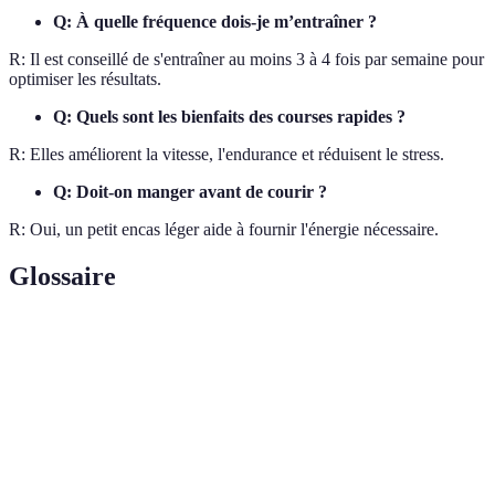
Q: À quelle fréquence dois-je m’entraîner ?
R: Il est conseillé de s'entraîner au moins 3 à 4 fois par semaine pour
optimiser les résultats.
Q: Quels sont les bienfaits des courses rapides ?
R: Elles améliorent la vitesse, l'endurance et réduisent le stress.
Q: Doit-on manger avant de courir ?
R: Oui, un petit encas léger aide à fournir l'énergie nécessaire.
Glossaire
Terme
Définition
Vitesse
Capacité d'un coureur à maintenir une allure sans
aérobie
épuisement
Augmentation de la taille des muscles due à
Hypertrophie
l'entraînement