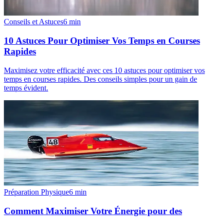
Conseils et Astuces
6
min
10 Astuces Pour Optimiser Vos Temps en Courses
Rapides
Maximisez votre efficacité avec ces 10 astuces pour optimiser vos
temps en courses rapides. Des conseils simples pour un gain de
temps évident.
Préparation Physique
6
min
Comment Maximiser Votre Énergie pour des