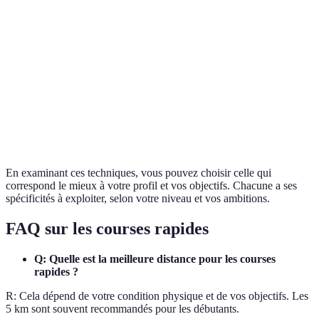
Améliore
Risque de
Idéal pour
Sprint
rapidement la
blessures
explosivité
vitesse
accru
Renforce
Essentiel
Course
Peut être
l’endurance
pour la
longue
monotone
musculaire
base
En examinant ces techniques, vous pouvez choisir celle qui
correspond le mieux à votre profil et vos objectifs. Chacune a ses
spécificités à exploiter, selon votre niveau et vos ambitions.
FAQ sur les courses rapides
Q: Quelle est la meilleure distance pour les courses
rapides ?
R: Cela dépend de votre condition physique et de vos objectifs. Les
5 km sont souvent recommandés pour les débutants.