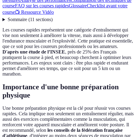
blessures
Analyse des performances
Comparaison des techniques de
course
FAQ sur les courses rapides
Glossaire
Checklist avant votre
course
📺 Ressource Vidéo
Sommaire
(
11
sections
)
Les courses rapides représentent une catégorie d'entraînement qui
vise non seulement à améliorer la vitesse, mais aussi à développer
l'endurance musculaire et l'explosivité. Cette pratique est essentielle,
que ce soit pour les coureurs professionnels ou les amateurs.
D'après une étude de l’INSEE
, près de 25% des Français
pratiquent la course à pied, et beaucoup cherchent à optimiser leurs
performances. Les enjeux sont clairs : être plus rapide et endurant
permet d'améliorer ses temps, que ce soit pour un 5 km ou un
marathon.
Importance d'une bonne préparation
physique
Une bonne préparation physique est la clé pour réussir vos courses
rapides. Cela implique non seulement un entraînement régulier, mais
aussi des exercices complémentaires comme la musculation, qui
renforcent votre appareil musculaire et améliorent votre posture. Il
est recommandé, selon
les conseils de la fédération française
d'athlétisme
, d'intégrer au moins deux séances de musculation par