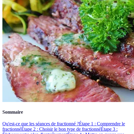
Sommaire
Qu'est-ce que les séances de fractionné ?
Étape 1 : Comprendre le
fractionné
Étape 2 : Choisir le bon type de fractionné
Étape 3 :