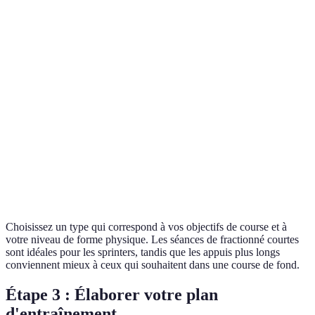
Fractionné long
2-4 min
1:2
Fractionné
Varié
Associé
pyramidal
Fartlek
Libre
Variable
Choisissez un type qui correspond à vos objectifs de course et à
votre niveau de forme physique. Les séances de fractionné courtes
sont idéales pour les sprinters, tandis que les appuis plus longs
conviennent mieux à ceux qui souhaitent dans une course de fond.
Étape 3 : Élaborer votre plan
d'entraînement