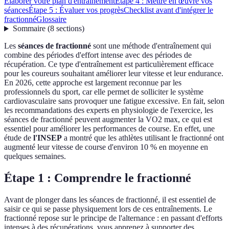
Élaborer votre plan d'entraînement
Étape 4 : Mettre en œuvre vos
séances
Étape 5 : Évaluer vos progrès
Checklist avant d'intégrer le
fractionné
Glossaire
Sommaire
(
8
sections
)
Les
séances de fractionné
sont une méthode d'entraînement qui
combine des périodes d'effort intense avec des périodes de
récupération. Ce type d'entraînement est particulièrement efficace
pour les coureurs souhaitant améliorer leur vitesse et leur endurance.
En 2026, cette approche est largement reconnue par les
professionnels du sport, car elle permet de solliciter le système
cardiovasculaire sans provoquer une fatigue excessive. En fait, selon
les recommandations des experts en physiologie de l'exercice, les
séances de fractionné peuvent augmenter la VO2 max, ce qui est
essentiel pour améliorer les performances de course. En effet, une
étude de
l'INSEP
a montré que les athlètes utilisant le fractionné ont
augmenté leur vitesse de course d'environ 10 % en moyenne en
quelques semaines.
Étape 1 : Comprendre le fractionné
Avant de plonger dans les séances de fractionné, il est essentiel de
saisir ce qui se passe physiquement lors de ces entraînements. Le
fractionné repose sur le principe de l'alternance : en passant d'efforts
intenses à des récupérations, vous apprenez à supporter des