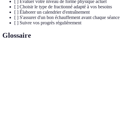
[ ] Évaluer votre niveau de forme physique actuel
[ ] Choisir le type de fractionné adapté à vos besoins
[ ] Élaborer un calendrier d'entraînement
[ ] S'assurer d'un bon échauffement avant chaque séance
[ ] Suivre vos progrès régulièrement
Glossaire
Terme
Définition
Entraînement alternant des périodes de haute
Fractionné
intensité et des périodes de récupération.
Volume maximum d’oxygène que peut consommer
VO2 max
un individu lors d’exercices intenses.
Méthode d'entraînement combinant course rapide et
Fartlek
course lente sans structure fixe entre les deux.