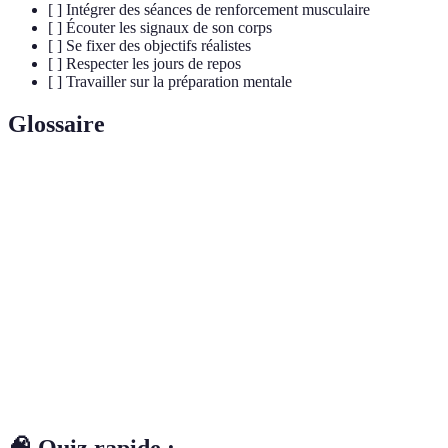
[ ] Intégrer des séances de renforcement musculaire
[ ] Écouter les signaux de son corps
[ ] Se fixer des objectifs réalistes
[ ] Respecter les jours de repos
[ ] Travailler sur la préparation mentale
Glossaire
Terme
Définition
Phase de préparation musculaire et articulaire
Échauffement
avant une activité physique.
Processus de maintien de l'équilibre hydrique du
Hydratation
corps, essentiel pour les performances.
Temps nécessaire pour permettre aux muscles de
Récupération
se réparer et de se reconstruire.
🧠 Quiz rapide :