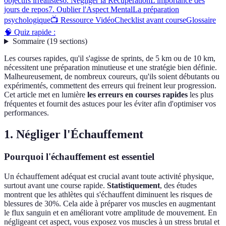
objectifs irréalistes
6. Négliger la Récupération
L'importance des
jours de repos
7. Oublier l'Aspect Mental
La préparation
psychologique
📺 Ressource Vidéo
Checklist avant course
Glossaire
🧠 Quiz rapide :
Sommaire
(
19
sections
)
Les courses rapides, qu'il s'agisse de sprints, de 5 km ou de 10 km,
nécessitent une préparation minutieuse et une stratégie bien définie.
Malheureusement, de nombreux coureurs, qu'ils soient débutants ou
expérimentés, commettent des erreurs qui freinent leur progression.
Cet article met en lumière
les erreurs en courses rapides
les plus
fréquentes et fournit des astuces pour les éviter afin d'optimiser vos
performances.
1. Négliger l'Échauffement
Pourquoi l'échauffement est essentiel
Un échauffement adéquat est crucial avant toute activité physique,
surtout avant une course rapide.
Statistiquement
, des études
montrent que les athlètes qui s'échauffent diminuent les risques de
blessures de 30%. Cela aide à préparer vos muscles en augmentant
le flux sanguin et en améliorant votre amplitude de mouvement. En
négligeant cet aspect, vous exposez vos muscles à un stress brutal et