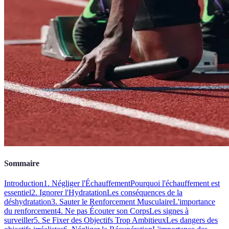
Sommaire
Introduction
1. Négliger l'Échauffement
Pourquoi l'échauffement est
essentiel
2. Ignorer l'Hydratation
Les conséquences de la
déshydratation
3. Sauter le Renforcement Musculaire
L'importance
du renforcement
4. Ne pas Écouter son Corps
Les signes à
surveiller
5. Se Fixer des Objectifs Trop Ambitieux
Les dangers des