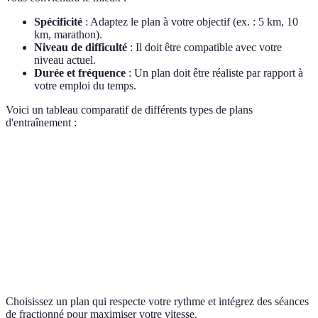
Spécificité
: Adaptez le plan à votre objectif (ex. : 5 km, 10
km, marathon).
Niveau de difficulté
: Il doit être compatible avec votre
niveau actuel.
Durée et fréquence
: Un plan doit être réaliste par rapport à
votre emploi du temps.
Voici un tableau comparatif de différents types de plans
d'entraînement :
Type de Plan
Durée (semaines)
Fréquence (fois/semaine)
Débutant
8
3
Intermédiaire
10
4-5
Avancé
12
5-6
Choisissez un plan qui respecte votre rythme et intégrez des séances
de fractionné pour maximiser votre vitesse.