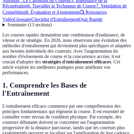
Nutrition : Le Carburant du Coureur
5. Importance de la
Récupération
6. Travailler la Technique de Course
7. Simulation de
Compétition
8. Évaluation et Ajustements
📺 Ressources
Vidéo
Glossaire
Checklist d'Entraînement
Quiz Rapide
Sommaire
(
13
sections
)
Les courses rapides demandent une combinaison d'endurance, de
vitesse et de stratégie. En 2026, nous observons une évolution des
méthodes d'entraînement qui deviennent plus spécifiques et adaptées
aux besoins individuels des coureurs. Avec l'augmentation du
nombre d'événements de course et la concurrence accrue, il est
crucial d'adopter des
stratégies d'entraînement efficaces
. Cet
article explore les meilleures pratiques pour améliorer vos
performances.
1. Comprendre les Bases de
l'Entraînement
L'entraînement efficace commence par une compréhension des
principes fondamentaux qui régissent la course. Il est essentiel de
connaître votre niveau de condition physique. Par exemple, des
coureurs débutants doivent se concentrer sur l'augmentation
progressive de la distance parcourue, tandis que les coureurs plus
expérimentés peuvent se focaliser sur l'amélioration de leur cadence.