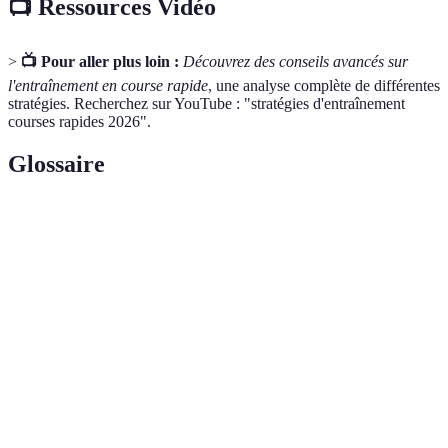
📺 Ressources Vidéo
>
📺 Pour aller plus loin :
Découvrez des conseils avancés sur
l'entraînement en course rapide
, une analyse complète de différentes
stratégies. Recherchez sur YouTube : "stratégies d'entraînement
courses rapides 2026".
Glossaire
Terme
Définition
Indicateur de la capacité aérobique, représentant
VO2 max
le maximum d'oxygène qu'un individu peut
utiliser.
Séances d'entraînement alternant entre des phases
Intervalles
d'effort intense et de repos.
Activités légères comme la marche ou le yoga,
Récupération