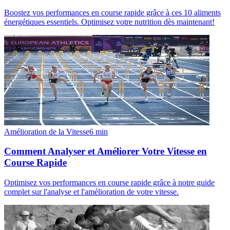
Boostez vos performances en course rapide grâce à ces 10 aliments
énergétiques essentiels. Optimisez votre nutrition dès maintenant!
Amélioration de la Vitesse
6
min
Comment Analyser et Améliorer Votre Vitesse en
Course Rapide
Optimisez vos performances en course rapide grâce à notre guide
complet sur l'analyse et l'amélioration de votre vitesse.