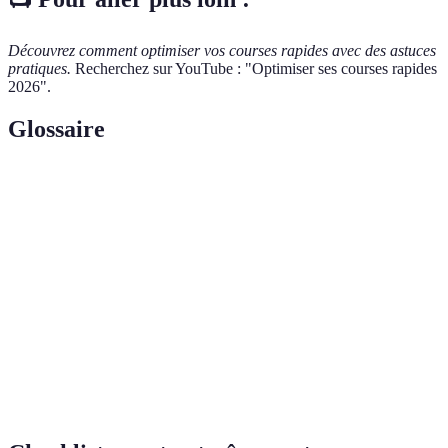
Découvrez comment optimiser vos courses rapides avec des astuces
pratiques.
Recherchez sur YouTube : "Optimiser ses courses rapides
2026".
Glossaire
Terme
Définition
Vitesse de
La capacité à courir sur une distance donnée en
course
un temps donné.
Récupération
Activité douce après un effort intense pour
active
faciliter la récupération.
Technique de
Ensemble des mouvements et postures adoptés
course
lors d'une course.