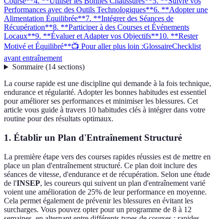
Course**
4. **Utiliser les Bonnes Chaussures**
5. **Suivre vos
Performances avec des Outils Technologiques**
6. **Adopter une
Alimentation Équilibrée**
7. **Intégrer des Séances de
Récupération**
8. **Participer à des Courses et Événements
Locaux**
9. **Évaluer et Adapter vos Objectifs**
10. **Rester
Motivé et Équilibré**
📺 Pour aller plus loin :
Glossaire
Checklist
avant entraînement
Sommaire
(
14
sections
)
La course rapide est une discipline qui demande à la fois technique,
endurance et régularité. Adopter les bonnes habitudes est essentiel
pour améliorer ses performances et minimiser les blessures. Cet
article vous guide à travers 10 habitudes clés à intégrer dans votre
routine pour des résultats optimaux.
1.
Établir un Plan d'Entraînement Structuré
La première étape vers des courses rapides réussies est de mettre en
place un plan d'entraînement structuré. Ce plan doit inclure des
séances de vitesse, d'endurance et de récupération. Selon une étude
de l'
INSEP
, les coureurs qui suivent un plan d'entraînement varié
voient une amélioration de 25% de leur performance en moyenne.
Cela permet également de prévenir les blessures en évitant les
surcharges. Vous pouvez opter pour un programme de 8 à 12
semaines, en alternant entre différents types de courses : rapides,