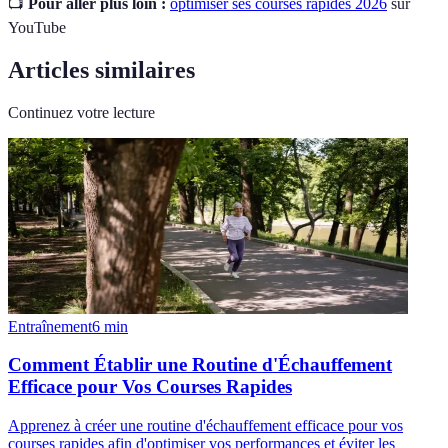
📺
Pour aller plus loin :
optimiser ses courses rapides 2026
sur
YouTube
Articles similaires
Continuez votre lecture
Entraînement
6
min
Comment Établir une Routine d'Échauffement
Efficace pour Vos Courses Rapides
Apprenez à créer une routine d'échauffement efficace pour vos
courses rapides afin d'optimiser vos performances et éviter les