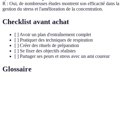
R : Oui, de nombreuses études montrent son efficacité dans la
gestion du stress et l'amélioration de la concentration.
Checklist avant achat
[ ] Avoir un plan d'entraînement complet
[ ] Pratiquer des techniques de respiration
[ ] Créer des rituels de préparation
[ ] Se fixer des objectifs réalistes
[ ] Partager ses peurs et stress avec un ami coureur
Glossaire
Terme
Définition
Réaction de l'organisme face à un défi ou une
Stress
pression.
Technique mentale consistant à imaginer des
Visualisation
réussites futures.