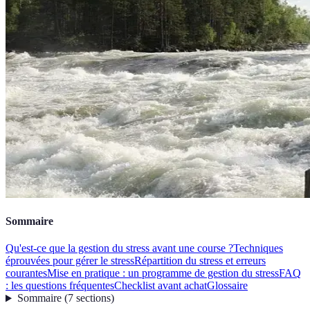
Sommaire
Qu'est-ce que la gestion du stress avant une course ?
Techniques
éprouvées pour gérer le stress
Répartition du stress et erreurs
courantes
Mise en pratique : un programme de gestion du stress
FAQ
: les questions fréquentes
Checklist avant achat
Glossaire
Sommaire
(
7
sections
)