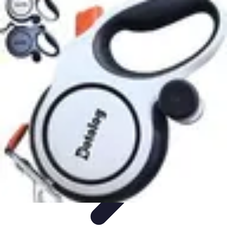
Courses Rapides
Entraînement
Analyse de Performance
Optimisation des
Performances
Performance
Conseils Entraînement
Courses Rapides