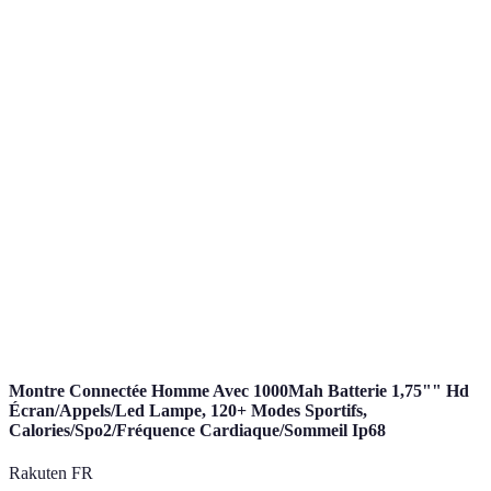
Source de stress
Impact potentiel
Solutions proposées
Ve
Pression de la
Visualisation,
Haute
Ef
performance
Préparation
Peur de la
Échauffement,
Moyenne
Ef
blessure
Consultation
Attentes des
Haute
Rituels de course
Ef
autres
Mauvaise
Tr
Haute
Planification
gestion du temps
ef
Montre Connectée Homme Avec 1000Mah Batterie 1,75"" Hd
Écran/Appels/Led Lampe, 120+ Modes Sportifs,
Calories/Spo2/Fréquence Cardiaque/Sommeil Ip68
Rakuten FR