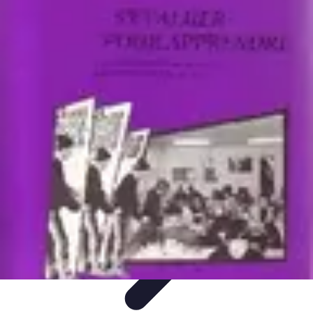
Courses Rapides
Entraînement
Analyse de Performance
Optimisation des
Performances
Performance
Conseils Entraînement
Courses Rapides