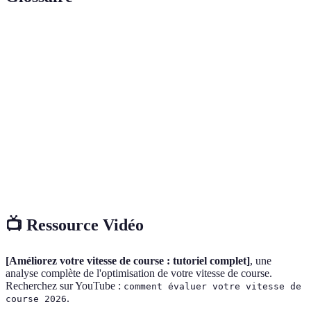
Terme
Définition
Vitesse de
Mesure de la distance parcourue par rapport au
course
temps pris.
Technique d'entraînement consistant à alterner entre
Intervalle
des périodes d'effort et de repos.
Fréquence
Nombre de battements du cœur par minute, un
cardiaque
indicateur de l'intensité de l'exercice.
📺 Ressource Vidéo
[Améliorez votre vitesse de course : tutoriel complet]
, une
analyse complète de l'optimisation de votre vitesse de course.
Recherchez sur YouTube :
comment évaluer votre vitesse de
.
course 2026