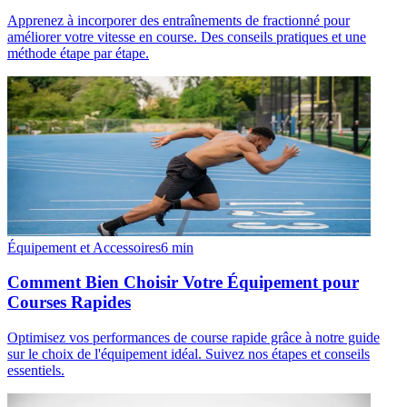
Apprenez à incorporer des entraînements de fractionné pour
améliorer votre vitesse en course. Des conseils pratiques et une
méthode étape par étape.
Équipement et Accessoires
6
min
Comment Bien Choisir Votre Équipement pour
Courses Rapides
Optimisez vos performances de course rapide grâce à notre guide
sur le choix de l'équipement idéal. Suivez nos étapes et conseils
essentiels.