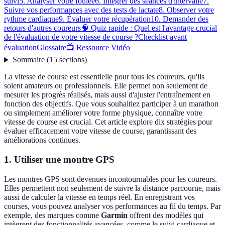
suivi
5. Analyser votre foulée
6. Intégrer des séances d'intervalle
7.
Suivre vos performances avec des tests de lactate
8. Observer votre
rythme cardiaque
9. Évaluer votre récupération
10. Demander des
retours d'autres coureurs
🧠 Quiz rapide : Quel est l'avantage crucial
de l'évaluation de votre vitesse de course ?
Checklist avant
évaluation
Glossaire
📺 Ressource Vidéo
Sommaire
(
15
sections
)
La vitesse de course est essentielle pour tous les coureurs, qu'ils
soient amateurs ou professionnels. Elle permet non seulement de
mesurer les progrès réalisés, mais aussi d'ajuster l'entraînement en
fonction des objectifs. Que vous souhaitiez participer à un marathon
ou simplement améliorer votre forme physique, connaître votre
vitesse de course est crucial. Cet article explore dix stratégies pour
évaluer efficacement votre vitesse de course, garantissant des
améliorations continues.
1. Utiliser une montre GPS
Les montres GPS sont devenues incontournables pour les coureurs.
Elles permettent non seulement de suivre la distance parcourue, mais
aussi de calculer la vitesse en temps réel. En enregistrant vos
courses, vous pouvez analyser vos performances au fil du temps. Par
exemple, des marques comme
Garmin
offrent des modèles qui
intègrent des fonctionnalités avancées, comme le suivi cardiaque et