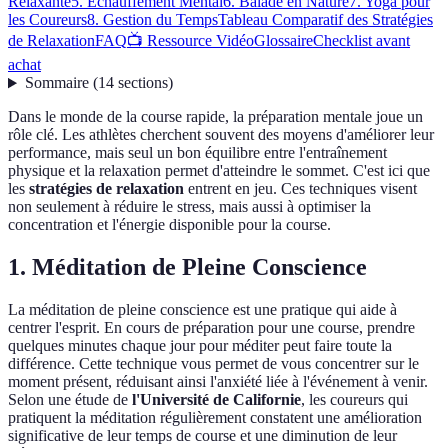
Relaxante
5. Échauffement Mental
6. Balade en Nature
7. Yoga pour
les Coureurs
8. Gestion du Temps
Tableau Comparatif des Stratégies
de Relaxation
FAQ
📺 Ressource Vidéo
Glossaire
Checklist avant
achat
Sommaire
(
14
sections
)
Dans le monde de la course rapide, la préparation mentale joue un
rôle clé. Les athlètes cherchent souvent des moyens d'améliorer leur
performance, mais seul un bon équilibre entre l'entraînement
physique et la relaxation permet d'atteindre le sommet. C'est ici que
les
stratégies de relaxation
entrent en jeu. Ces techniques visent
non seulement à réduire le stress, mais aussi à optimiser la
concentration et l'énergie disponible pour la course.
1. Méditation de Pleine Conscience
La méditation de pleine conscience est une pratique qui aide à
centrer l'esprit. En cours de préparation pour une course, prendre
quelques minutes chaque jour pour méditer peut faire toute la
différence. Cette technique vous permet de vous concentrer sur le
moment présent, réduisant ainsi l'anxiété liée à l'événement à venir.
Selon une étude de
l'Université de Californie
, les coureurs qui
pratiquent la méditation régulièrement constatent une amélioration
significative de leur temps de course et une diminution de leur