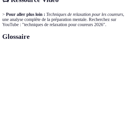
>
Pour aller plus loin :
Techniques de relaxation pour les coureurs
,
une analyse complète de la préparation mentale. Recherchez sur
YouTube : "techniques de relaxation pour coureurs 2026".
Glossaire
Terme
Définition
Pratique visant à focaliser l'esprit pour réduire le
Méditation
stress et améliorer la concentration.
Technique de respiration permettant de calmer le
Respiration
système nerveux en augmentant l'apport
profonde
d'oxygène.
Méthode mentale consistant à imaginer des
Visualisation
scénarios de succès pour améliorer la performance
sportive.