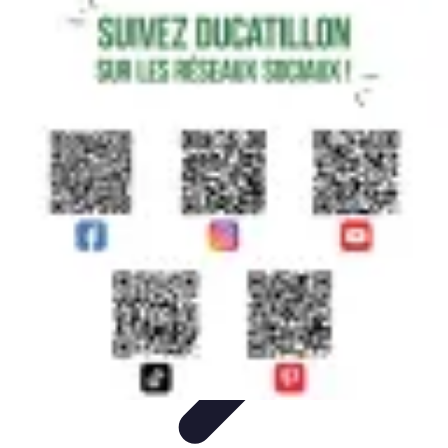
Courses Rapides
Entraînement
Analyse de Performance
Optimisation des
Performances
Performance
Conseils Entraînement
Courses Rapides