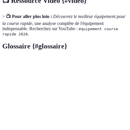
📺 Ressource Vidéo {#video}
>
📺 Pour aller plus loin :
Découvrez le meilleur équipement pour
la course rapide
, une analyse complète de l'équipement
indispensable. Recherchez sur YouTube :
équipement course
.
rapide 2026
Glossaire {#glossaire}
Terme
Définition
Processus de consommation de liquides pour
Hydratation
maintenir le bon fonctionnement corporel.
GPS (Global
Système de navigation par satellite permettant de
Positioning
localiser votre position et suivre vos
System)
déplacements.
Textile spécifiquement conçu pour évacuer la
Matériau
transpiration et offrir un confort maximal lors de