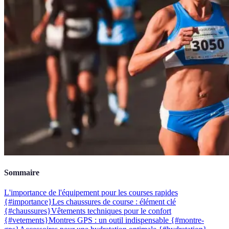
Sommaire
L'importance de l'équipement pour les courses rapides
{#importance}
Les chaussures de course : élément clé
{#chaussures}
Vêtements techniques pour le confort
{#vetements}
Montres GPS : un outil indispensable {#montre-