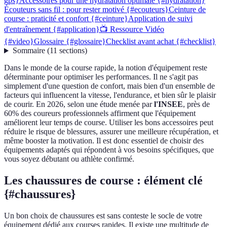
gps}
Accessoires pour une hydratation optimale {#hydratation}
Écouteurs sans fil : pour rester motivé {#ecouteurs}
Ceinture de
course : praticité et confort {#ceinture}
Application de suivi
d'entraînement {#application}
📺 Ressource Vidéo
{#video}
Glossaire {#glossaire}
Checklist avant achat {#checklist}
Sommaire
(
11
sections
)
Dans le monde de la course rapide, la notion d'équipement reste
déterminante pour optimiser les performances. Il ne s'agit pas
simplement d'une question de confort, mais bien d'un ensemble de
facteurs qui influencent la vitesse, l'endurance, et bien sûr le plaisir
de courir. En 2026, selon une étude menée par
l'INSEE
, près de
60% des coureurs professionnels affirment que l'équipement
améliorent leur temps de course. Utiliser les bons accessoires peut
réduire le risque de blessures, assurer une meilleure récupération, et
même booster la motivation. Il est donc essentiel de choisir des
équipements adaptés qui répondent à vos besoins spécifiques, que
vous soyez débutant ou athlète confirmé.
Les chaussures de course : élément clé
{#chaussures}
Un bon choix de chaussures est sans conteste le socle de votre
équipement dédié aux courses rapides. Il existe une multitude de