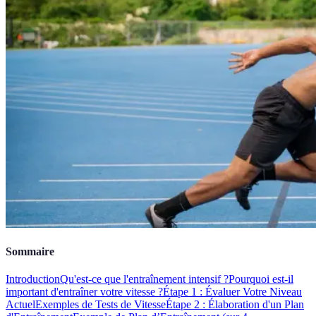
Sommaire
Introduction
Qu'est-ce que l'entraînement intensif ?
Pourquoi est-il
important d'entraîner votre vitesse ?
Étape 1 : Évaluer Votre Niveau
Actuel
Exemples de Tests de Vitesse
Étape 2 : Élaboration d'un Plan