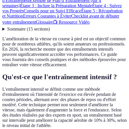
d'Entraînement
Exemple de Plan d’Entraînement (sur 4
semaines)
Étape 3 : Inclure la Préparation Mentale
Étape 4 : Suivez
vos Progrès
Conseils pour un Suivi Efficace
Étape 5 : Récupération
et Nutrition
Erreurs Courantes à Éviter
Checklist avant de débuter
votre entraînement
Glossaire
📺 Ressource Vidéo
Sommaire
(
15
sections
)
L'amélioration de la vitesse en course à pied est un objectif commun
pour de nombreux athlètes, qu'ils soient amateurs ou professionnels.
En 2026, la recherche montre que des entraînements intensifs
peuvent significativement accroître vos performances. Ce guide
vous fournira des conseils pratiques et des méthodes éprouvées pour
entraîner votre vitesse efficacement.
Qu'est-ce que l'entraînement intensif ?
L'entraînement intensif se définit comme une méthode
d'entraînement où l'intensité de l'exercice est élevée pendant de
courtes périodes, alternant avec des phases de repos ou d'effort
modéré. Cette technique permet non seulement d'améliorer la
vitesse, mais également d'augmenter la force et l'endurance. Selon
des études réalisées par des experts en sport, un entraînement basé
sur intervalle peut améliorer la capacité aérobie de 10% à 30%, selon
le niveau initial de l'athlète.