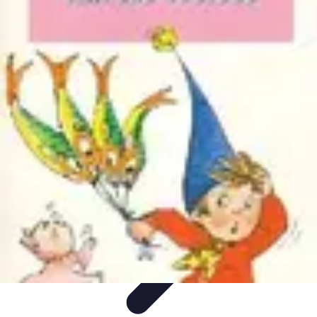
Courses Rapides
Entraînement
Analyse de Performance
Optimisation des
Performances
Performance
Conseils Entraînement
Courses Rapides