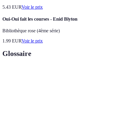
5.43
EUR
Voir le prix
Oui-Oui fait les courses - Enid Blyton
Bibliothèque rose (4ème série)
1.99
EUR
Voir le prix
Glossaire
Terme
Définition
Séances d'entraînement alternant des périodes de
Fractionné
course rapide et de récupération.
Capacité à maintenir un effort prolongé sur une
Endurance
distance donnée.
Objectifs
Objectifs spécifiques, mesurables, atteignables,
SMART
réalistes et temporels.