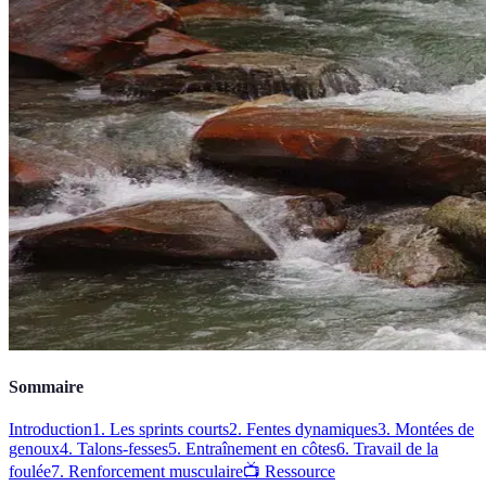
Sommaire
Introduction
1. Les sprints courts
2. Fentes dynamiques
3. Montées de
genoux
4. Talons-fesses
5. Entraînement en côtes
6. Travail de la
foulée
7. Renforcement musculaire
📺 Ressource