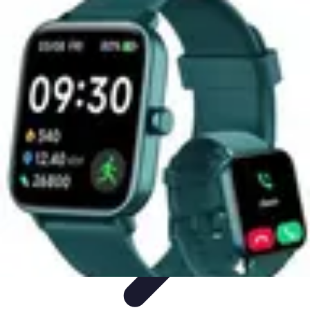
Courses Rapides
Entraînement
Analyse de Performance
Optimisation des
Performances
Performance
Conseils Entraînement
Courses Rapides