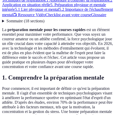
Techniques de respiration
4.1 Apprendre à contrôler sa respiration
4.2
Application en situation réelle
5. Préparation physique et mentale
intégrée
5.1 Lier physique et mental
5.2 Importance de l'échauffement
mental
📺 Ressource Vidéo
Checklist avant votre course
Glossaire
Sommaire
(
18
sections
)
La
préparation mentale pour les courses rapides
est un élément
essentiel pour maximiser votre performance. Que vous soyez un
coureur amateur ou un athlète confirmé, la force psychologique joue
un rôle crucial dans votre capacité à atteindre vos objectifs. En 2026,
avec la technologie et les méthodes d'entraînement qui évoluent, il
est de plus en plus évident que la maîtrise de l'esprit peut faire la
différence entre le succès et l'échec. Cet article vous propose un
guide pratique en plusieurs étapes pour développer votre
concentration et votre confiance avant une course rapide.
1. Comprendre la préparation mentale
Pour commencer, il est important de définir ce qu'est la préparation
mentale. Il s'agit d'un ensemble de techniques psychologiques visant
à améliorer la performance sportive en optimisant l'état d'esprit d'un
athlète. D'après des études, environ 70% de la performance peut être
attribuée à des facteurs mentaux, tels que la motivation, la
concentration et la gestion du stress. Une bonne préparation mentale