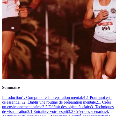
Sommaire
Introduction
1. Comprendre la préparation mentale
1.1 Pourquoi est-
ce essentiel ?
2. Établir une routine de préparation mentale
2.1 Créer
un environnement calme
2.2 Définir des objectifs clairs
3. Techniques
de visualisation
3.1 Entraînez votre esprit
3.2 Créer des scénarios
4.