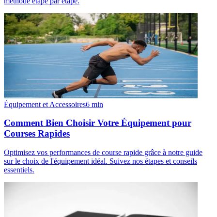
méthode étape par étape.
Équipement et Accessoires
6
min
Comment Bien Choisir Votre Équipement pour
Courses Rapides
Optimisez vos performances de course rapide grâce à notre guide
sur le choix de l'équipement idéal. Suivez nos étapes et conseils
essentiels.