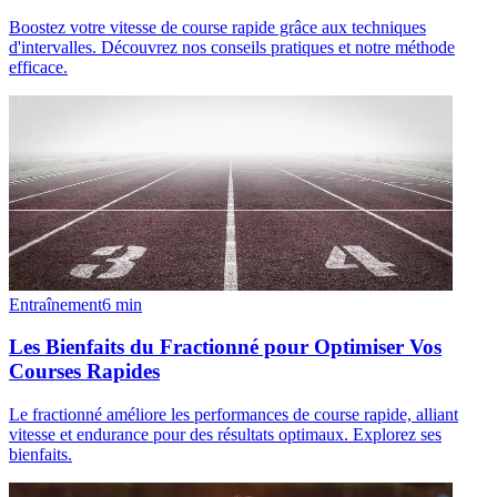
Boostez votre vitesse de course rapide grâce aux techniques
d'intervalles. Découvrez nos conseils pratiques et notre méthode
efficace.
Entraînement
6
min
Les Bienfaits du Fractionné pour Optimiser Vos
Courses Rapides
Le fractionné améliore les performances de course rapide, alliant
vitesse et endurance pour des résultats optimaux. Explorez ses
bienfaits.