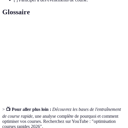
Glossaire
Terme
Définition
Entraînement qui alterne des phases d'effort
Fractionné
intense et de repos.
Nombre de pas effectués par minute lors de la
Cadence
course.
Voyage
Évaluation de la progression d'un coureur au
d’entraînement
fil du temps.
>
📺 Pour aller plus loin :
Découvrez les bases de l'entraînement
de course rapide
, une analyse complète de pourquoi et comment
optimiser vos courses. Recherchez sur YouTube : "optimisation
courses rapides 2026".