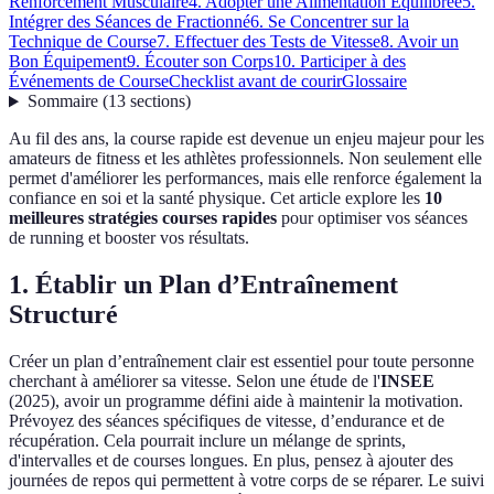
Renforcement Musculaire
4. Adopter une Alimentation Équilibrée
5.
Intégrer des Séances de Fractionné
6. Se Concentrer sur la
Technique de Course
7. Effectuer des Tests de Vitesse
8. Avoir un
Bon Équipement
9. Écouter son Corps
10. Participer à des
Événements de Course
Checklist avant de courir
Glossaire
Sommaire
(
13
sections
)
Au fil des ans, la course rapide est devenue un enjeu majeur pour les
amateurs de fitness et les athlètes professionnels. Non seulement elle
permet d'améliorer les performances, mais elle renforce également la
confiance en soi et la santé physique. Cet article explore les
10
meilleures stratégies courses rapides
pour optimiser vos séances
de running et booster vos résultats.
1. Établir un Plan d’Entraînement
Structuré
Créer un plan d’entraînement clair est essentiel pour toute personne
cherchant à améliorer sa vitesse. Selon une étude de l'
INSEE
(2025), avoir un programme défini aide à maintenir la motivation.
Prévoyez des séances spécifiques de vitesse, d’endurance et de
récupération. Cela pourrait inclure un mélange de sprints,
d'intervalles et de courses longues. En plus, pensez à ajouter des
journées de repos qui permettent à votre corps de se réparer. Le suivi