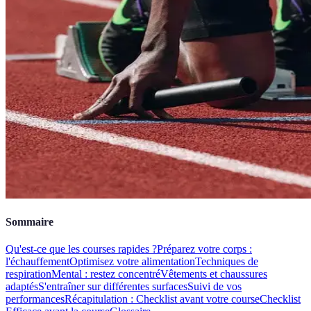
Sommaire
Qu'est-ce que les courses rapides ?
Préparez votre corps :
l'échauffement
Optimisez votre alimentation
Techniques de
respiration
Mental : restez concentré
Vêtements et chaussures
adaptés
S'entraîner sur différentes surfaces
Suivi de vos
performances
Récapitulation : Checklist avant votre course
Checklist