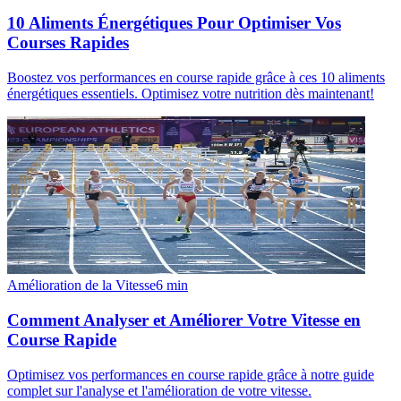
10 Aliments Énergétiques Pour Optimiser Vos
Courses Rapides
Boostez vos performances en course rapide grâce à ces 10 aliments
énergétiques essentiels. Optimisez votre nutrition dès maintenant!
Amélioration de la Vitesse
6
min
Comment Analyser et Améliorer Votre Vitesse en
Course Rapide
Optimisez vos performances en course rapide grâce à notre guide
complet sur l'analyse et l'amélioration de votre vitesse.