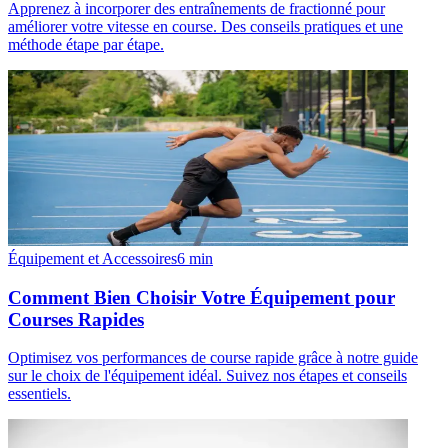
Apprenez à incorporer des entraînements de fractionné pour
améliorer votre vitesse en course. Des conseils pratiques et une
méthode étape par étape.
Équipement et Accessoires
6
min
Comment Bien Choisir Votre Équipement pour
Courses Rapides
Optimisez vos performances de course rapide grâce à notre guide
sur le choix de l'équipement idéal. Suivez nos étapes et conseils
essentiels.