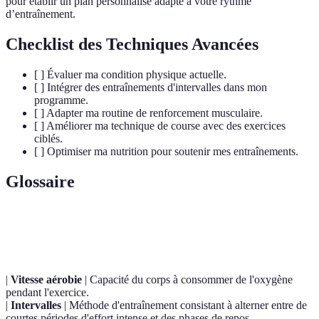
pour établir un plan personnalisé adapté à votre rythme
d’entraînement.
Checklist des Techniques Avancées
[ ] Évaluer ma condition physique actuelle.
[ ] Intégrer des entraînements d'intervalles dans mon
programme.
[ ] Adapter ma routine de renforcement musculaire.
[ ] Améliorer ma technique de course avec des exercices
ciblés.
[ ] Optimiser ma nutrition pour soutenir mes entraînements.
Glossaire
Terme
Définition
|
Vitesse aérobie
| Capacité du corps à consommer de l'oxygène
pendant l'exercice.
|
Intervalles
| Méthode d'entraînement consistant à alterner entre de
courtes périodes d'effort intense et des phases de repos.