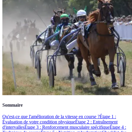
Sommaire
Qu'est-ce que l'amélioration de la vitesse en course ?
Étape 1 :
Évaluation de votre condition physique
Étape 2 : Entraînement
d'intervalles
Étape 3 : Renforcement musculaire spécifique
Étape 4 :