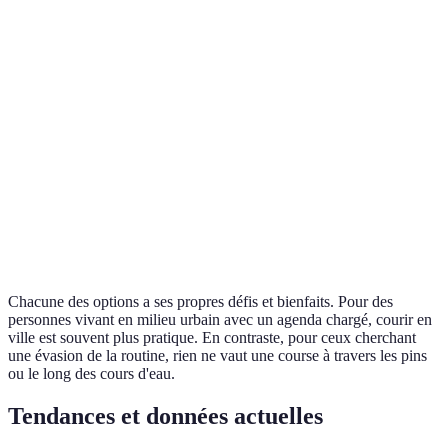
Nature :
Pollution
Élevée
Faible
Meilleure
qualité d'a
Nature :
Impact sur
Moins de
les
Élevé
Faible
stress
articulations
articulaire
Préparation
Ville :
Faible
Élevée
nécessaire
Commodit
Chacune des options a ses propres défis et bienfaits. Pour des
personnes vivant en milieu urbain avec un agenda chargé, courir en
ville est souvent plus pratique. En contraste, pour ceux cherchant
une évasion de la routine, rien ne vaut une course à travers les pins
ou le long des cours d'eau.
Tendances et données actuelles