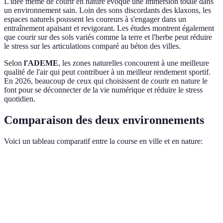
L'idée même de courir en nature évoque une immersion totale dans
un environnement sain. Loin des sons discordants des klaxons, les
espaces naturels poussent les coureurs à s'engager dans un
entraînement apaisant et revigorant. Les études montrent également
que courir sur des sols variés comme la terre et l'herbe peut réduire
le stress sur les articulations comparé au béton des villes.
Selon
l'ADEME
, les zones naturelles concourent à une meilleure
qualité de l'air qui peut contribuer à un meilleur rendement sportif.
En 2026, beaucoup de ceux qui choisissent de courir en nature le
font pour se déconnecter de la vie numérique et réduire le stress
quotidien.
Comparaison des deux environnements
Voici un tableau comparatif entre la course en ville et en nature:
Critère
Courir en Ville
Courir en Nature
Verdict
Ville :
Accessibilité
Haute
Moyenne
Meilleure
accessibili