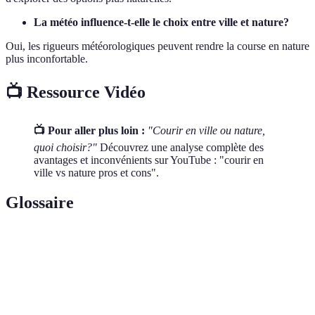
La météo influence-t-elle le choix entre ville et nature?
Oui, les rigueurs météorologiques peuvent rendre la course en nature
plus inconfortable.
📺 Ressource Vidéo
📺 Pour aller plus loin :
"Courir en ville ou nature,
quoi choisir?"
Découvrez une analyse complète des
avantages et inconvénients sur YouTube : "courir en
ville vs nature pros et cons".
Glossaire
Terme
Définition
Urbanisation
Processus par lequel une région devient urbaine.
Présence de substances nocives dans