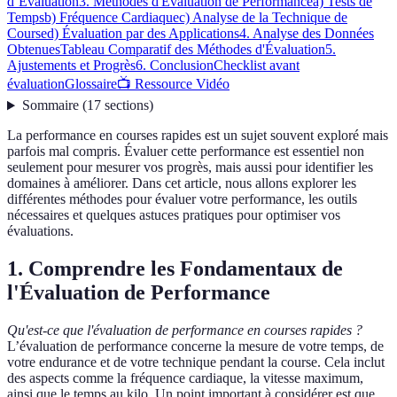
d’Évaluation
3. Méthodes d'Évaluation de Performance
a) Tests de
Temps
b) Fréquence Cardiaque
c) Analyse de la Technique de
Course
d) Évaluation par des Applications
4. Analyse des Données
Obtenues
Tableau Comparatif des Méthodes d'Évaluation
5.
Ajustements et Progrès
6. Conclusion
Checklist avant
évaluation
Glossaire
📺 Ressource Vidéo
Sommaire
(
17
sections
)
La performance en courses rapides est un sujet souvent exploré mais
parfois mal compris. Évaluer cette performance est essentiel non
seulement pour mesurer vos progrès, mais aussi pour identifier les
domaines à améliorer. Dans cet article, nous allons explorer les
différentes méthodes pour évaluer votre performance, les outils
nécessaires et quelques astuces pratiques pour optimiser vos
évaluations.
1. Comprendre les Fondamentaux de
l'Évaluation de Performance
Qu'est-ce que l'évaluation de performance en courses rapides ?
L’évaluation de performance concerne la mesure de votre temps, de
votre endurance et de votre technique pendant la course. Cela inclut
des aspects comme la fréquence cardiaque, la vitesse maximum,
ainsi que le temps au kilo. Un point important à considérer est que