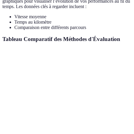
graphiques pour visualiser l’évolution de vos performances au fil du
temps. Les données clés à regarder incluent :
Vitesse moyenne
Temps au kilomètre
Comparaison entre différents parcours
Tableau Comparatif des Méthodes d'Évaluation
Méthode d'Évaluation
Avantages
Inconvénients
Verdic
Faciles à
Effica
Peut être
réaliser,
pour d
Tests de Temps
influencé par
mesurent la
progrè
le terrain
vitesse
précis
Donne une
Essent
idée de la
Nécessite un
Fréquence Cardiaque
pour
condition
équipement
l’endu
physique