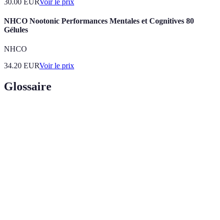
30.00
EUR
Voir le prix
NHCO Nootonic Performances Mentales et Cognitives 80
Gélules
NHCO
34.20
EUR
Voir le prix
Glossaire
Terme
Définition
Performance
Mesure de l'efficacité dans une activité sportive
Fréquence
Nombre de battements du cœur par minute,
Cardiaque
important en endurance
Appareil de
Dispositif ou application permettant de suivre les
Suivi
performances sportives