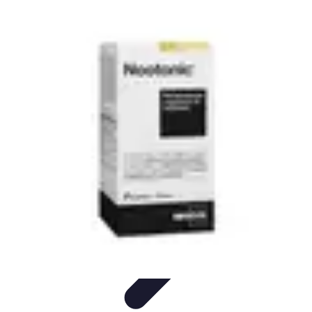
Courses Rapides
Entraînement
Analyse de Performance
Optimisation des
Performances
Performance
Conseils Entraînement
Courses Rapides