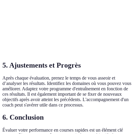
Très ut
Améliore la
Nécessite un
pour l
Analyse Technique
performance
retour externe
coureu
globale
débuta
Peut nécessiter
Idéal 
Suivi facile
Applications
un
les
et interactif
abonnement
techno
5. Ajustements et Progrès
Après chaque évaluation, prenez le temps de vous asseoir et
d’analyser les résultats. Identifiez les domaines où vous pouvez vous
améliorer. Adaptez votre programme d'entraînement en fonction de
ces résultats. Il est également important de se fixer de nouveaux
objectifs après avoir atteint les précédents. L'accompagnement d'un
coach peut s'avérer utile dans ce processus.
6. Conclusion
Évaluer votre performance en courses rapides est un élément clé