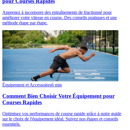
pour Courses Rapides
Apprenez à incorporer des entraînements de fractionné pour
améliorer votre vitesse en course. Des conseils pratiques et une
méthode étape par étape.
Équipement et Accessoires
6
min
Comment Bien Choisir Votre Équipement pour
Courses Rapides
Optimisez vos performances de course rapide grâce à notre guide
sur le choix de l'équipement idéal. Suivez nos étapes et conseils
essentiels.