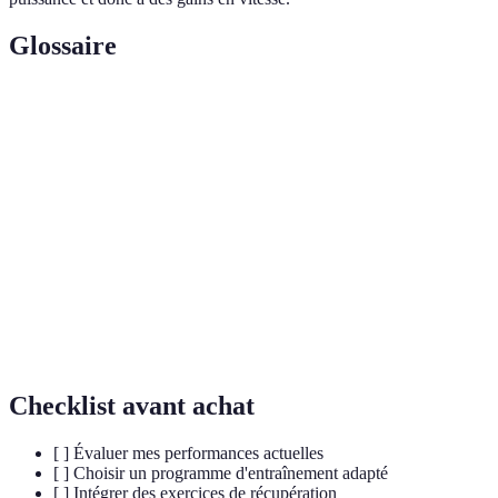
Glossaire
Terme
Définition
Vitesse
La vitesse la plus élevée qu'un athlète peut atteindre
maximale
lors d'un sprint.
Type d'entraînement alternant des périodes d'effort
Fractionné
et de repos.
Capacité de l'organisme à maintenir un effort
Endurance
prolongé.
Checklist avant achat
[ ] Évaluer mes performances actuelles
[ ] Choisir un programme d'entraînement adapté
[ ] Intégrer des exercices de récupération