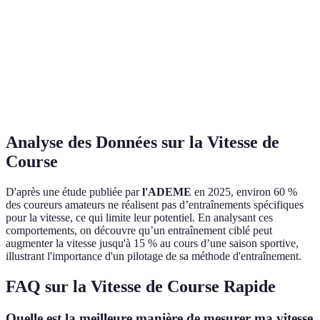
Renforce la
Moins adapté
Cônes et
Coureurs
vitesse
pour
intervalles
sprinteurs
explosive
l'endurance
Améliore
Pas
Courses
Débutants et
l'endurance
spécifiquement
longues
intermédiaires
générale
pour la vitesse
Analyse des Données sur la Vitesse de
Course
D'après une étude publiée par
l'ADEME
en 2025, environ 60 %
des coureurs amateurs ne réalisent pas d’entraînements spécifiques
pour la vitesse, ce qui limite leur potentiel. En analysant ces
comportements, on découvre qu’un entraînement ciblé peut
augmenter la vitesse jusqu'à 15 % au cours d’une saison sportive,
illustrant l'importance d'un pilotage de sa méthode d'entraînement.
FAQ sur la Vitesse de Course Rapide
Quelle est la meilleure manière de mesurer ma vitesse