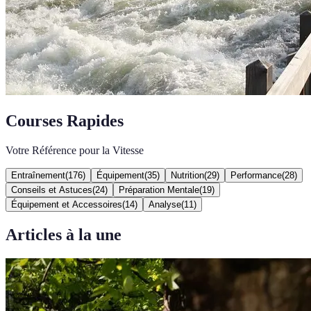
Courses Rapides
Votre Référence pour la Vitesse
Entraînement
(
176
)
Équipement
(
35
)
Nutrition
(
29
)
Performance
(
28
)
Conseils et Astuces
(
24
)
Préparation Mentale
(
19
)
Équipement et Accessoires
(
14
)
Analyse
(
11
)
Articles à la une