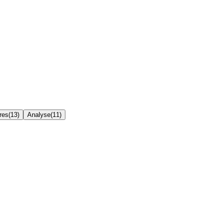
res
(
13
)
Analyse
(
11
)