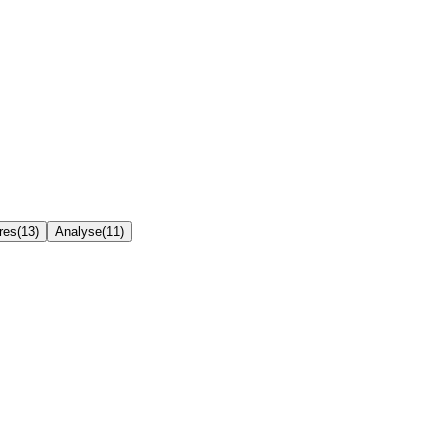
res
(
13
)
Analyse
(
11
)